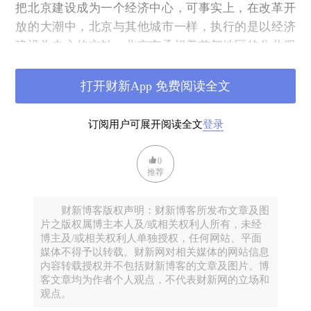
把北京建设成为一个经济中心，可事实上，在改革开
放的大潮中，北京与其他城市一样，执行的是以经济
建设为中心的方针。北京市承担着首都地区的公共服
务，中央政府并没有设立首都财政，北京市是以小财
政支撑着大服务。按照目前的税制，地方政府的财政
打开财新App 免费阅读全文
收入，一是靠增值税，二是靠卖地。说到底是，是靠
做大经济规模做大税收。经济规模做大了，人口就来
订阅用户可展开阅读全文
登录
了，因为机会集中在你这个城市。要想控制人口规
模，问题也就来了。
0
推荐
北京市是市区两级财政分灶吃饭，十六个区，每个区
都有自己的财政，都是一级财政主体，都得靠经济规
财新博客版权声明：财新博客所发布文章及图
模吃饭。1994年分税制改革，中央政府拿走一半以上
片之版权属博主本人及/或相关权利人所有，未经
的税收，财权向上集中，事权向下集中，地方财政吃
博主及/或相关权利人单独授权，任何网站、平面
媒体不得予以转载。财新网对相关媒体的网站信息
紧。地方政府缺乏稳定的税收来源，其经常性税收主
内容转载授权并不包括财新博客的文章及图片。博
体是增值税，中央政府分走75%，地方政府留下
客文章均为作者个人观点，不代表财新网的立场和
25%。2016年原属地税的营业税全面改为增值税之
观点。